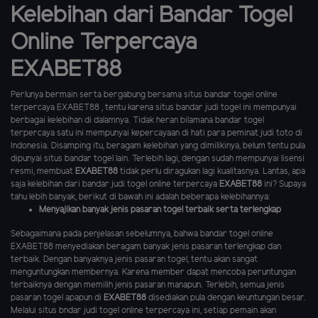
Kelebihan dari Bandar Togel
Online Terpercaya
EXABET88
Perlunya bermain serta bergabung bersama situs bandar togel online
terpercaya EXABET88 , tentu karena situs bandar judi togel ini mempunyai
berbagai kelebihan di dalamnya. Tidak heran bilamana bandar togel
terpercaya satu ini mempunyai kepercayaan di hati para peminat judi toto di
Indonesia. Disamping itu, beragam kelebihan yang dimilikinya, belum tentu pula
dipunyai situs bandar togel lain. Terlebih lagi, dengan sudah mempunyai lisensi
resmi, membuat
EXABET88
tidak perlu diragukan lagi kualitasnya. Lantas, apa
saja kelebihan dari bandar judi togel online terpercaya
EXABET88
ini? Supaya
tahu lebih banyak, berikut di bawah ini adalah beberapa kelebihannya:
Menyajikan banyak jenis pasaran togel terbaik serta terlengkap
Sebagaimana pada penjelasan sebelumnya, bahwa bandar togel online
EXABET88 menyediakan beragam banyak jenis pasaran terlengkap dan
terbaik. Dengan banyaknya jenis pasaran togel, tentu akan sangat
menguntungkan membernya. Karena member dapat mencoba peruntungan
terbaiknya dengan memilih jenis pasaran manapun. Terlebih, semua jenis
pasaran togel apapun di
EXABET88
disediakan pula dengan keuntungan besar.
Melalui situs bndar judi togel online terpercaya ini, setiap pemain akan