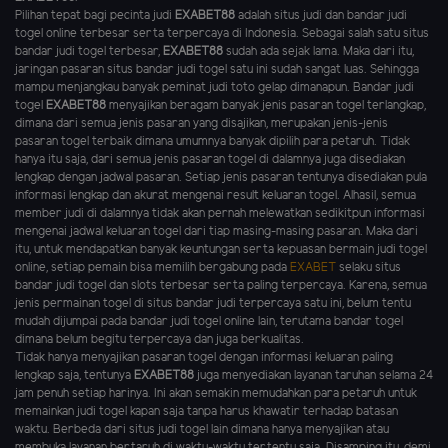
Pilihan tepat bagi pecinta judi
EXABET88
adalah situs judi dan bandar judi
togel online terbesar serta terpercaya di Indonesia. Sebagai salah satu situs
bandar judi togel terbesar,
EXABET88
sudah ada sejak lama. Maka dari itu,
jaringan pasaran situs bandar judi togel satu ini sudah sangat luas. Sehingga
mampu menjangkau banyak peminat judi toto gelap dimanapun. Bandar judi
togel
EXABET88
menyajikan beragam banyak jenis pasaran togel terlangkap,
dimana dari semua jenis pasaran yang disajikan, merupakan jenis-jenis
pasaran togel terbaik dimana umumnya banyak dipilih para petaruh. Tidak
hanya itu saja, dari semua jenis pasaran togel di dalamnya juga disediakan
lengkap dengan jadwal pasaran. Setiap jenis pasaran tentunya disediakan pula
informasi lengkap dan akurat mengenai result keluaran togel. Alhasil, semua
member judi di dalamnya tidak akan pernah melewatkan sedikitpun informasi
mengenai jadwal keluaran togel dari tiap masing-masing pasaran. Maka dari
itu, untuk mendapatkan banyak keuntungan serta kepuasan bermain judi togel
online, setiap pemain bisa memilih bergabung pada
EXABET
selaku situs
bandar judi togel dan slots terbesar serta paling terpercaya. Karena, semua
jenis permainan togel di situs bandar judi terpercaya satu ini, belum tentu
mudah dijumpai pada bandar judi togel online lain, terutama bandar togel
dimana belum begitu terpercaya dan juga berkualitas.
Tidak hanya menyajikan pasaran togel dengan informasi keluaran paling
lengkap saja, tentunya
EXABET88
juga menyediakan layanan taruhan selama 24
jam penuh setiap harinya. Ini akan semakin memudahkan para petaruh untuk
memainkan judi togel kapan saja tanpa harus khawatir terhadap batasan
waktu. Berbeda dari situs judi togel lain dimana hanya menyajikan atau
membuka layanan bertaruh di waktu-waktu tertentu saja. Disamping itu, demi