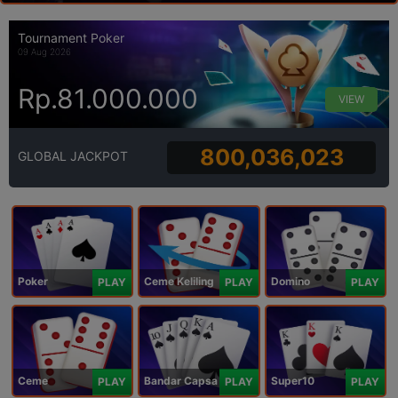
Tournament Poker
09 Aug 2026
Rp.81.000.000
VIEW
800,036,023
GLOBAL JACKPOT
Poker
Ceme Keliling
Domino
PLAY
PLAY
PLAY
Ceme
Bandar Capsa
Super10
PLAY
PLAY
PLAY