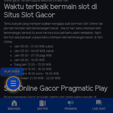
online gacor terpercaya di website EXABET88.
Waktu terbaik bermain slot di
Situs Slot Gacor
Tentu banyak yang mempersoalkan mengapa saat bermain Slot Online tak
pernah memperoleh kemenangam besar. Jika ini hari kamu memperoleh
kemenangan, karena itu esok harinya bisa jadi kamu alami kekalahan. Nach
berikut ada panduan supaya kamu memperoleh kemenangan besar di Slot
Online.
Jam 00.00 - 01.00 WIB subuh
Jam 03.00 - 04.00 WIB subuh
Jam 06.00 - 07.00 pagi WIB
Jam 09.00 - 10.00 WIB
Siang jam 12.00 - 13.00 WIB
Jam sore 15.00 - 16.00 WIB
KLIK DISINI
Jam sore 18.00 sore - 19.00 WIB
Jam malam 21.00 WIB - 22.00 WIB
Slot Online Gacor Pragmatic Play
Bicara mengenai Gacor provider games slot online paling populer di
Indonesia yang tawarkan produk games slot online terbaik dengan RTP
tertinggi, Pragmatic Play sudah pasti jadi juara pertama. Karena selainnya
BERANDA
DAFTAR
PROMOSI
LIVE CHAT
tawarkan rate RTP yang lebih tinggi setiap games yang di rilisnya, provider ini