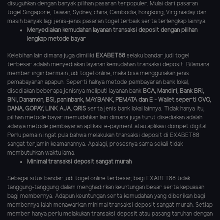
disuguhkan dengan banyak pilihan pasaran terpopuler. Mulai dari pasaran
togel Singapore, Taiwan, Sydney, china, Cambodia, hongkong, Virginiaday dan
masih banyak lagi jenis-jenis pasaran togel terbaik serta terlengkap lainnya.
Menyediakan kemudahan layanan transaksi deposit dengan pilihan
lengkap metode bayar
Kelebihan lain dimana juga dimiliki
EXABET88
selaku bandar judi togel
terbesar adalah menyediakan layanan kemudahan transaksi deposit. Bilamana
member ingin bermain judi togel online, maka bisa menggunakan jenis
pemabayaran apapun. Seperti halnya metode pembayaran bank lokal,
disediakan beberapa jenisnya meliputi layanan bank
BCA, Mandiri, Bank BRI,
BNI, Danamon, BSI, paninbank, MAYBANK, PEMATA dan E - Wallet seperti OVO,
DANA, GOPAY, LINK AJA
,
QRIS
serta jenis bank lokal lainnya. Tidak hanya itu,
pilihan metode bayar memudahkan lain dimana juga turut disediakan adalah
adanya metode pembayaran aplikasi e-payment atau aplikasi dompet digital.
Perlu pemain ingat pula bahwa melakukan transaksi deposit di EXABET88
sangat terjamin keamanannya. Apalagi, prosesnya sama sekali tidak
membutuhkan waktu lama.
Minimal transaksi deposit sangat murah
Sebagai situs bandar judi togel online terbesar, bagi EXABET88 tidak
tanggung-tanggung dalam menghadirkan keuntungan besar serta kepuasan
bagi membernya. Adapun keuntungan serta kemudahan yang diberikan bagi
membernya ialah menawarkan minimal transaksi deposit sangat murah. Setiap
member hanya perlu melakukan transaksi deposit atau pasang taruhan dengan