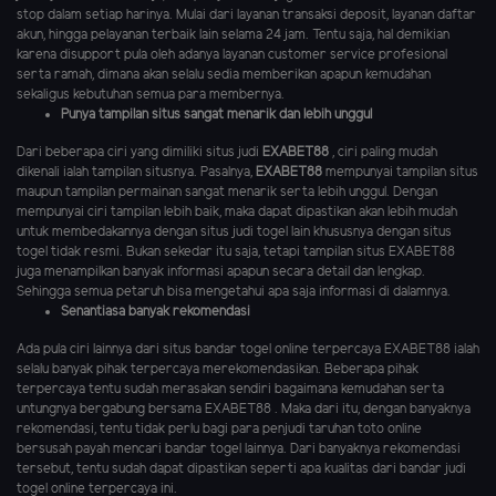
stop dalam setiap harinya. Mulai dari layanan transaksi deposit, layanan daftar
akun, hingga pelayanan terbaik lain selama 24 jam. Tentu saja, hal demikian
karena disupport pula oleh adanya layanan customer service profesional
serta ramah, dimana akan selalu sedia memberikan apapun kemudahan
sekaligus kebutuhan semua para membernya.
Punya tampilan situs sangat menarik dan lebih unggul
Dari beberapa ciri yang dimiliki situs judi
EXABET88
, ciri paling mudah
dikenali ialah tampilan situsnya. Pasalnya,
EXABET88
mempunyai tampilan situs
maupun tampilan permainan sangat menarik serta lebih unggul. Dengan
mempunyai ciri tampilan lebih baik, maka dapat dipastikan akan lebih mudah
untuk membedakannya dengan situs judi togel lain khususnya dengan situs
togel tidak resmi. Bukan sekedar itu saja, tetapi tampilan situs EXABET88
juga menampilkan banyak informasi apapun secara detail dan lengkap.
Sehingga semua petaruh bisa mengetahui apa saja informasi di dalamnya.
Senantiasa banyak rekomendasi
Ada pula ciri lainnya dari situs bandar togel online terpercaya EXABET88 ialah
selalu banyak pihak terpercaya merekomendasikan. Beberapa pihak
terpercaya tentu sudah merasakan sendiri bagaimana kemudahan serta
untungnya bergabung bersama EXABET88 . Maka dari itu, dengan banyaknya
rekomendasi, tentu tidak perlu bagi para penjudi taruhan toto online
bersusah payah mencari bandar togel lainnya. Dari banyaknya rekomendasi
tersebut, tentu sudah dapat dipastikan seperti apa kualitas dari bandar judi
togel online terpercaya ini.