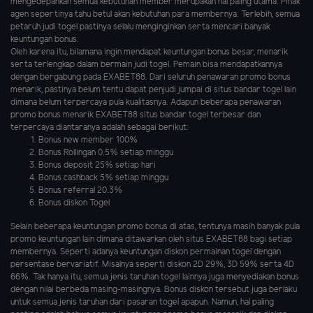
mengedepankan semua kebutuhan member merupakan hal paling utama. Pihak
agen sepertinya tahu betul akan kebutuhan para membernya. Terlebih, semua
petaruh judi togel pastinya selalu menginginkan serta mencari banyak
keuntungan bonus.
Oleh karena itu, bilamana ingin mendapat keuntungan bonus besar, menarik
serta terlengkap dalam bermain judi togel. Pemain bisa mendapatkannya
dengan bergabung pada EXABET88. Dari seluruh penawaran promo bonus
menarik, pastinya belum tentu dapat penjudi jumpai di situs bandar togel lain
dimana belum terpercaya pula kualitasnya. Adapun beberapa penawaran
promo bonus menarik EXABET88 situs bandar togel terbesar dan
terpercaya diantaranya adalah sebagai berikut:
Bonus new member 100%
Bonus Rollingan 0.5% setiap minggu
Bonus deposit 25% setiap hari
Bonus cashback 5% setiap minggu
Bonus referral 20.3%
Bonus diskon Togel
Selain beberapa keuntungan promo bonus di atas, tentunya masih banyak pula
promo keuntungan lain dimana ditawarkan oleh situs EXABET88 bagi setiap
membernya. Seperti adanya keuntungan diskon permainan togel dengan
persentase bervariatif. Misalnya seperti diskon 2D 29%, 3D 59% serta 4D
66%. Tak hanya itu, semua jenis taruhan togel lainnya juga menyediakan bonus
dengan nilai berbeda masing-masingnya. Bonus diskon tersebut juga berlaku
untuk semua jenis taruhan dari pasaran togel apapun. Namun, hal paling