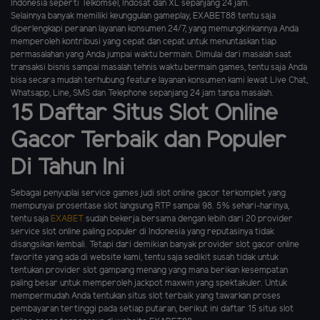
Indonesia seperti Telkomsel, Indosat dan XL sepanjang 24 jam.
Selainnya banyak memiliki keunggulan gameplay, EXABET88 tentu saja
diperlengkapi peranan layanan konsumen 24/7, yang memungkinkannya Anda
memperoleh kontribusi yang cepat dan cepat untuk menuntaskan tiap
permasalahan yang Anda jumpai waktu bermain. Dimulai dari masalah saat
transaksi bisnis sampai masalah tehnis waktu bermain games, tentu saja Anda
bisa secara mudah terhubung feature layanan konsumen kami lewat Live Chat,
Whatsapp, Line, SMS dan Telephone sepanjang 24 jam tanpa masalah.
15 Daftar Situs Slot Online
Gacor Terbaik dan Populer
Di Tahun Ini
Sebagai penyuplai service games judi slot online gacor terkomplet yang
mempunyai prosentase slot langsung RTP sampai 98. 5% sehari-harinya,
tentu saja
EXABET
sudah bekerja bersama dengan lebih dari 20 provider
service slot online paling populer di Indonesia yang reputasinya tidak
disangsikan kembali. Tetapi dari demikian banyak provider slot gacor online
favorite yang ada di website kami, tentu saja sedikit susah tidak untuk
tentukan provider slot gampang menang yang mana berikan kesempatan
paling besar untuk memperoleh jackpot maxwin yang spektakuler. Untuk
mempermudah Anda tentukan situs slot terbaik yang tawarkan proses
pembayaran tertinggi pada setiap putaran, berikut ini daftar 15 situs slot