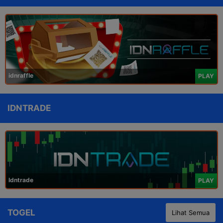
idnraffle
PLAY
IDNTRADE
Idntrade
PLAY
TOGEL
Lihat Semua