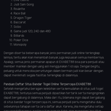
Live Casino
Judi Sam Gong
Roulette
Race Ball
Dragon Tiger
Baccarat
Sicbo
Game judi 12D, 24D dan 48D
Billiards
Poker Dice
Monopoly
Dengan disertai beberapa banyak jenis permainan judi online terlengkap
lainnya, tentu akan kian menambah banyak juga kepuasan semua membernya.
Apalagi, semua jenis permainan apapun di EXABET88 bisa para penjudi atau
member mainkan dengan uang asli menggunakan 1 id saja. Dengan begitu,
peluang untuk mencoba peruntungan dalam bermain judi kian besar dengan
dapat menikmati segala fasilitas terlengkap di dalamnya.
Panduan Daftar Situs Bandar Togel Online Terpercaya EXABET88
Setelah mengetahui beragam kelebihan serta kemudahan di situs judi togel
EXABET88, tentunya semua penjudi dipastikan tertarik serta menginginkan
dapat bergabung di dalamnya. Maka dari itu, bilamana ingin dapat bergabung
di situs bandar togel terpercaya ini, semua penjudi perlu mengetahui dulu
sebelumnya tahapan serta cara daftar akun. Karena, jika mengetahui setiap