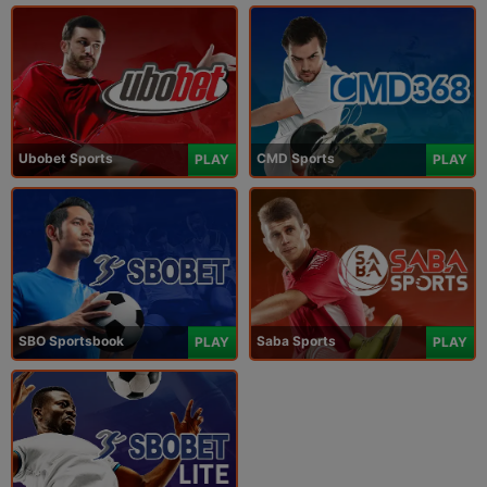
Ubobet Sports
CMD Sports
PLAY
PLAY
SBO Sportsbook
Saba Sports
PLAY
PLAY