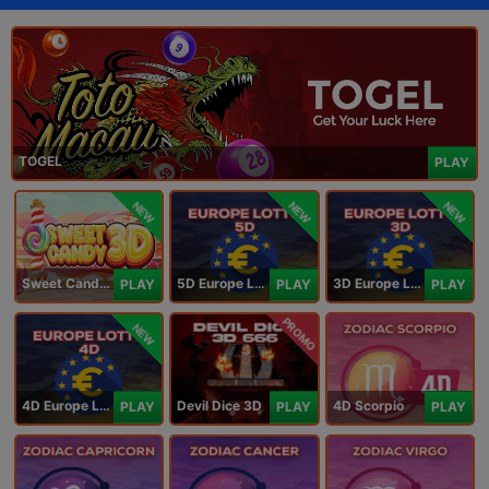
TOGEL
PLAY
NEW
NEW
NEW
Sweet Candy 3D
5D Europe Lotto
3D Europe Lotto
PLAY
PLAY
PLAY
PROMO
NEW
4D Europe Lotto
Devil Dice 3D
4D Scorpio
PLAY
PLAY
PLAY