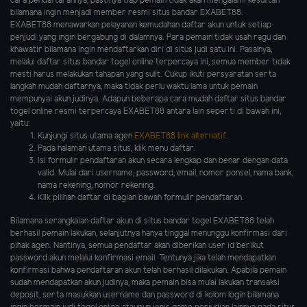
cara pendaftarannya, pastinya tiap pemain tidak akan mengalami kesulitan
bilamana ingin menjadi member resmi situs bandar EXABET88.
EXABET88 menawarkan pelayanan kemudahan daftar akun untuk setiap
penjudi yang ingin bergabung di dalamnya. Para pemain tidak usah ragu dan
khawatir bilamana ingin mendaftarkan diri di situs judi satu ini. Pasalnya,
melalui daftar situs bandar togel online terpercaya ini, semua member tidak
mesti harus melakukan tahapan yang sulit. Cukup ikuti persyaratan serta
langkah mudah daftarnya, maka tidak perlu waktu lama untuk pemain
mempunyai akun judinya. Adapun beberapa cara mudah daftar situs bandar
togel online resmi terpercaya EXABET88 antara lain seperti di bawah ini,
yaitu:
Kunjungi situs utama agen
EXABET88 link alternatif
.
Pada halaman utama situs, klik menu daftar.
Isi formulir pendaftaran akun secara lengkap dan benar dengan data
valid. Mulai dari username, password, email, nomor ponsel, nama bank,
nama rekening, nomor rekening.
Klik pilihan daftar di bagian bawah formulir pendaftaran.
Bilamana serangkaian daftar akun di situs bandar togel EXABET88 telah
berhasil pemain lakukan, selanjutnya hanya tinggal menunggu konfirmasi dari
pihak agen. Nantinya, semua pendaftar akan diberikan user id berikut
password akun melalui konfirmasi email. Tentunya jika telah mendapatkan
konfirmasi bahwa pendaftaran akun telah berhasil dilakukan. Apabila pemain
sudah mendapatkan akun judinya, maka pemain bisa mulai lakukan transaksi
deposit, serta masukkan username dan password di kolom login bilamana