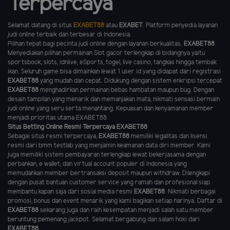
Terpercaya
Selamat datang di situs
EXABET88
atau
EXABET
. Platform penyedia layanan
judi online terbaik dan terbesar di Indonesia.
Pilihan tepat bagi pecinta judi online dengan layanan berkualitas.
EXABET88
Menyediakan pilihan permainan Slot gacor terlengkap di bidangnya yaitu
sportsbook, slots, Idnlive, eSports, togel, live casino, tangkas hingga tembak
ikan. Seluruh game bisa dimainkan lewat 1 user id yang didapat dari registrasi
EXABET88
yang mudah dan cepat. Didukung dengan sistem enkripsi tercepat
EXABET88
menghadirkan permainan bebas hambatan maupun bug. Dengan
desain tampilan yang menarik dan memanjakan mata, nikmati sensasi bermain
judi online yang seru serta menantang. Kepuasan dan kenyamanan member
menjadi prioritas utama EXABET88.
Situs Betting Online Resmi Terpercaya EXABET88
Sebagai situs resmi terpercaya,
EXABET88
memiliki legalitas dan lisensi
resmi dari bmm testlab yang menjamin keamanan data diri member. Kami
juga memiliki sistem pembayaran terlengkap lewat bekerjasama dengan
perbankan, e wallet, dan virtual account populer di Indonesia yang
memudahkan member bertransaksi deposit maupun withdraw. Dilengkapi
dengan pusat bantuan customer service yang ramah dan profesional siap
membantu kapan saja dari sosial media resmi
EXABET88
. Nikmati berbagai
promosi, bonus dan event menarik yang kami bagikan setiap harinya. Daftar di
EXABET88
sekarang juga dan raih kesempatan menjadi salah satu member
beruntung pemenang jackpot. Selamat bergabung dan salam hoki dari
EXABET88
.