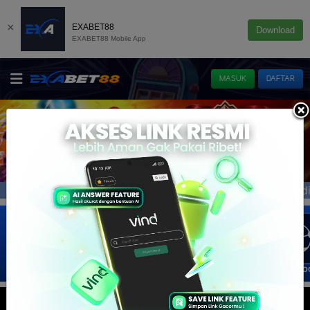
×
EXABET88
Download
EXABET88 Mobile App
MASUK
DAFTAR
ru GameCuan Eksklusif hanya di EXABET88 , 100% gratis! 
Info :
SLOT
TOGEL
E-LOTTERY
POKER
SPORTBO
SLOT