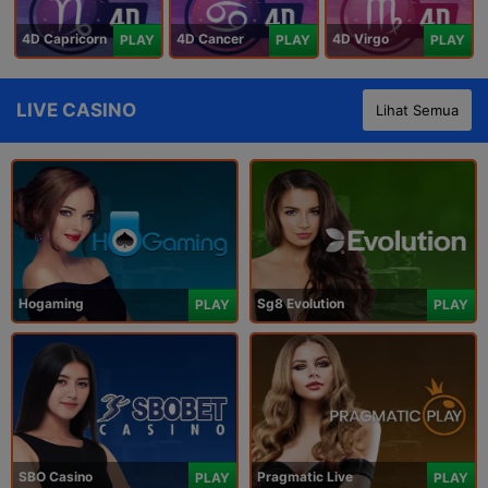
4D Capricorn
4D Cancer
4D Virgo
PLAY
PLAY
PLAY
LIVE CASINO
Lihat Semua
Hogaming
Sg8 Evolution
PLAY
PLAY
SBO Casino
Pragmatic Live
PLAY
PLAY